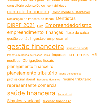
consultório odontológico
contabilidade
controle financeiro
Crescimento sustentável
Dentistas
Declaração do Imposto de Renda
DIRPF 2021
Empreendedorismo
ECV
empreendimento
finanças
fluxo de caixa
gestão empresarial
gestão contábil
gestão financeira
Imposto de Renda
impostos
MEI
IRPF
Imposto de Renda de Pessoa Física
IRPF 2022
Obrigações fiscais
médicos
planejamento financeiro
planejamento tributário
plano de negócios
regime tributário
profissional liberal
Recursos Humanos
representante comercial
saúde financeira
Sede virtual
Simples Nacional
sucesso financeiro