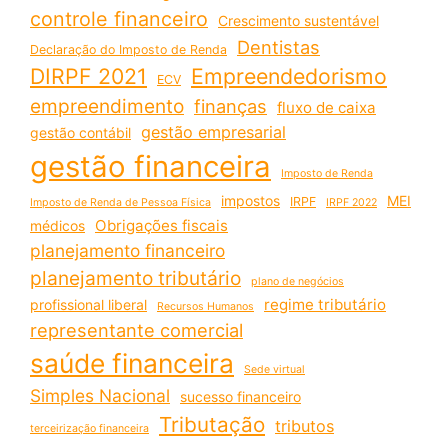
controle financeiro
Crescimento sustentável
Dentistas
Declaração do Imposto de Renda
DIRPF 2021
Empreendedorismo
ECV
empreendimento
finanças
fluxo de caixa
gestão empresarial
gestão contábil
gestão financeira
Imposto de Renda
impostos
MEI
IRPF
Imposto de Renda de Pessoa Física
IRPF 2022
Obrigações fiscais
médicos
planejamento financeiro
planejamento tributário
plano de negócios
regime tributário
profissional liberal
Recursos Humanos
representante comercial
saúde financeira
Sede virtual
Simples Nacional
sucesso financeiro
Tributação
tributos
terceirização financeira