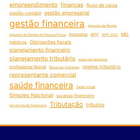
empreendimento
finanças
fluxo de caixa
gestão empresarial
gestão contábil
gestão financeira
Imposto de Renda
impostos
MEI
IRPF
Imposto de Renda de Pessoa Física
IRPF 2022
Obrigações fiscais
médicos
planejamento financeiro
planejamento tributário
plano de negócios
regime tributário
profissional liberal
Recursos Humanos
representante comercial
saúde financeira
Sede virtual
Simples Nacional
sucesso financeiro
Tributação
tributos
terceirização financeira