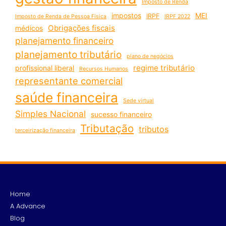
Imposto de Renda
impostos
MEI
IRPF
Imposto de Renda de Pessoa Física
IRPF 2022
Obrigações fiscais
médicos
planejamento financeiro
planejamento tributário
plano de negócios
regime tributário
profissional liberal
Recursos Humanos
representante comercial
saúde financeira
Sede virtual
Simples Nacional
sucesso financeiro
Tributação
tributos
terceirização financeira
Home
A Advance
Blog