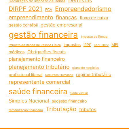
Dentistas
Declaração do Imposto de Renda
DIRPF 2021
Empreendedorismo
ECV
empreendimento
finanças
fluxo de caixa
gestão empresarial
gestão contábil
gestão financeira
Imposto de Renda
impostos
MEI
IRPF
Imposto de Renda de Pessoa Física
IRPF 2022
Obrigações fiscais
médicos
planejamento financeiro
planejamento tributário
plano de negócios
regime tributário
profissional liberal
Recursos Humanos
representante comercial
saúde financeira
Sede virtual
Simples Nacional
sucesso financeiro
Tributação
tributos
terceirização financeira