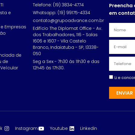
TI
Telefone: (19) 3834-4774
Preencha 
sta e
Whatsapp: (19) 99175-4334
em conta
contato@grupoadvance.com.br
 e Empresas
Edifício The Diplomat Office - Av.
ção
dos Trabalhadores, 116 - Salas
1606 e 1607 - Vila Castelo
Branco, Indaiatuba - SP, 13338-
050
nciada de
u de
Seg a Sex - 7h30 às 11h30 e das
Veícular
12h45 às 17h30.
Li e conc
ENVIAR
k
Instagram
Youtube
Linkedin