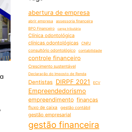
abertura de empresa
abrir empresa
assessoria financeira
BPO Financeiro
carga tributária
Clínica odontológica
clínicas odontológicas
CNPJ
consultório odontológico
contabilidade
controle financeiro
Crescimento sustentável
Declaração do Imposto de Renda
ra
DIRPF 2021
Dentistas
ECV
Empreendedorismo
empreendimento
finanças
fluxo de caixa
gestão contábil
o
gestão empresarial
gestão financeira