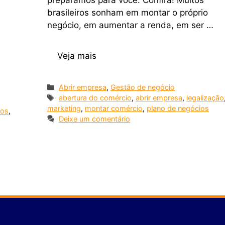
preparamos para você. Confira! Muitos
brasileiros sonham em montar o próprio
negócio, em aumentar a renda, em ser …
m
Veja mais
Abrir empresa
,
Gestão de negócio
abertura do comércio
,
abrir empresa
,
legalização
marketing
,
montar comércio
,
plano de negócios
ios
,
Deixe um comentário