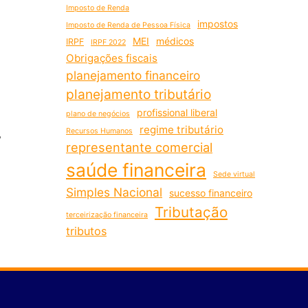
Imposto de Renda
impostos
Imposto de Renda de Pessoa Física
MEI
médicos
IRPF
IRPF 2022
Obrigações fiscais
planejamento financeiro
planejamento tributário
profissional liberal
plano de negócios
regime tributário
Recursos Humanos
,
representante comercial
saúde financeira
Sede virtual
Simples Nacional
sucesso financeiro
Tributação
terceirização financeira
tributos