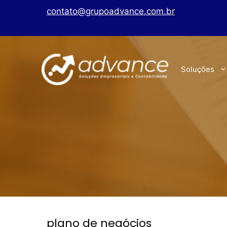
contato@grupoadvance.com.br
Soluções
plano de negócios