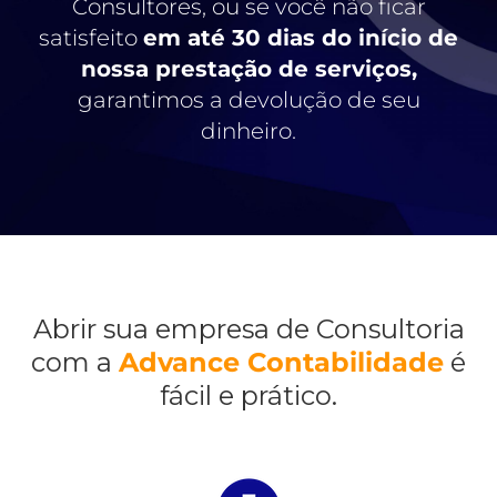
Consultores, ou se você não ficar
satisfeito
em até 30 dias do início de
nossa prestação de serviços,
garantimos a devolução de seu
dinheiro.
Abrir sua empresa de Consultoria
com a
Advance Contabilidade
é
fácil e prático.