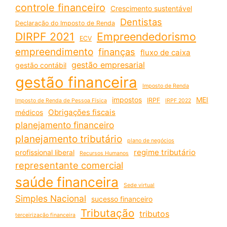
controle financeiro
Crescimento sustentável
Dentistas
Declaração do Imposto de Renda
DIRPF 2021
Empreendedorismo
ECV
empreendimento
finanças
fluxo de caixa
gestão empresarial
gestão contábil
gestão financeira
Imposto de Renda
impostos
MEI
IRPF
Imposto de Renda de Pessoa Física
IRPF 2022
Obrigações fiscais
médicos
planejamento financeiro
planejamento tributário
plano de negócios
regime tributário
profissional liberal
Recursos Humanos
representante comercial
saúde financeira
Sede virtual
Simples Nacional
sucesso financeiro
Tributação
tributos
terceirização financeira