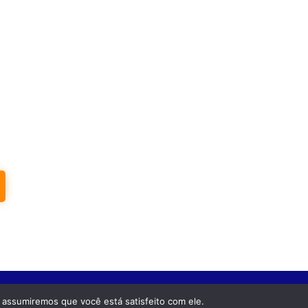
 assumiremos que você está satisfeito com ele.
Feito com com
por
GRUPO DPG