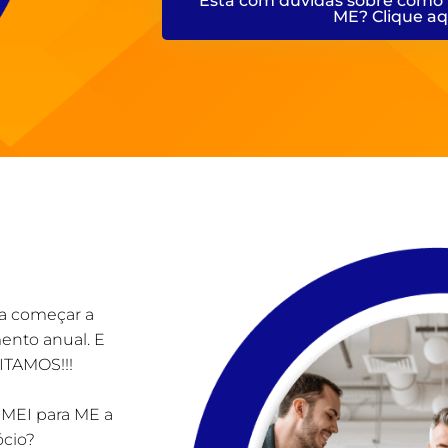
Está com dúvidas sobre como 
ME? Clique aq
sa começar a
ento anual. E
CITAMOS!!!
 MEI para ME a
ócio?