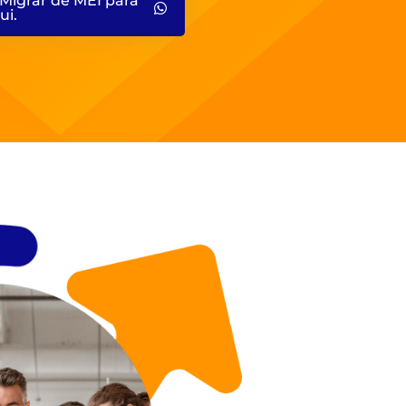
Migrar de MEI para
ui.