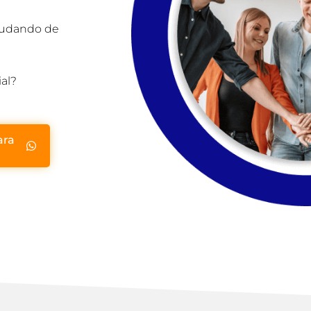
mudando de
al?
ara