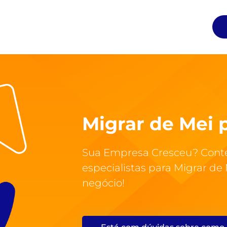
Migrar de Mei 
Sua Empresa Cresceu? Conte
especialistas para Migrar de
negócio!