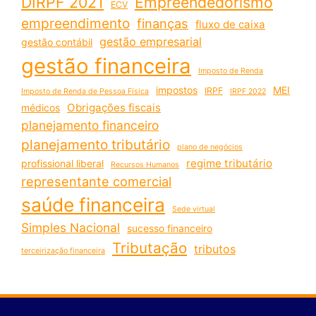
DIRPF 2021
Empreendedorismo
ECV
empreendimento
finanças
fluxo de caixa
gestão empresarial
gestão contábil
gestão financeira
Imposto de Renda
impostos
MEI
IRPF
Imposto de Renda de Pessoa Física
IRPF 2022
Obrigações fiscais
médicos
planejamento financeiro
planejamento tributário
plano de negócios
regime tributário
profissional liberal
Recursos Humanos
representante comercial
saúde financeira
Sede virtual
Simples Nacional
sucesso financeiro
Tributação
tributos
terceirização financeira