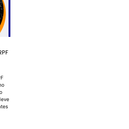
RPF
PF
mo
o
deve
ntes