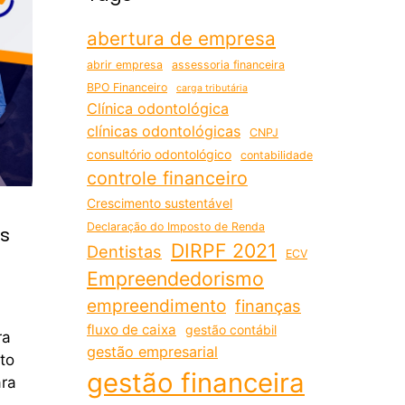
abertura de empresa
abrir empresa
assessoria financeira
BPO Financeiro
carga tributária
Clínica odontológica
clínicas odontológicas
CNPJ
consultório odontológico
contabilidade
controle financeiro
Crescimento sustentável
Declaração do Imposto de Renda
is
DIRPF 2021
Dentistas
ECV
Empreendedorismo
empreendimento
finanças
fluxo de caixa
gestão contábil
ra
gestão empresarial
to
gestão financeira
ara