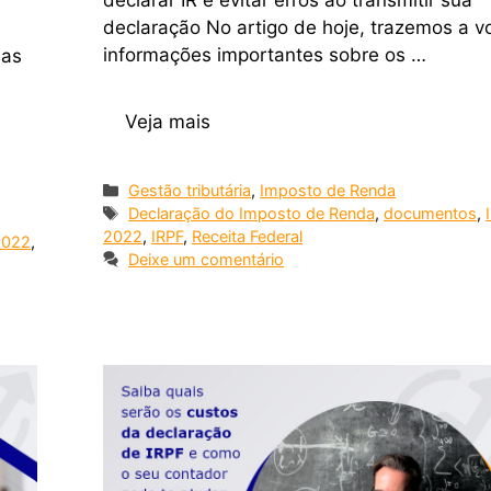
declarar IR e evitar erros ao transmitir sua
declaração No artigo de hoje, trazemos a v
informações importantes sobre os …
uas
Veja mais
Gestão tributária
,
Imposto de Renda
Declaração do Imposto de Renda
,
documentos
,
2022
,
IRPF
,
Receita Federal
2022
,
Deixe um comentário