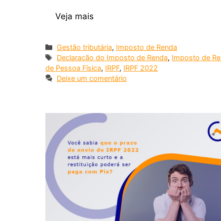
Veja mais
Gestão tributária
,
Imposto de Renda
Declaração do Imposto de Renda
,
Imposto de R
de Pessoa Física
,
IRPF
,
IRPF 2022
Deixe um comentário