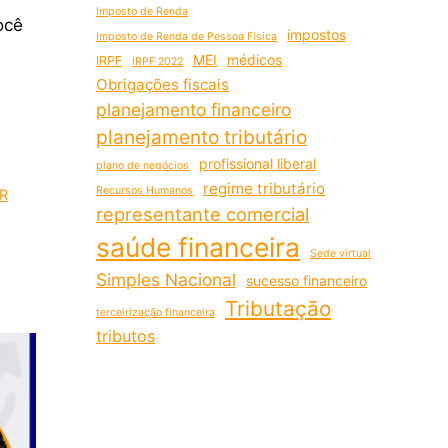
Imposto de Renda
ocê
impostos
Imposto de Renda de Pessoa Física
MEI
médicos
IRPF
IRPF 2022
Obrigações fiscais
planejamento financeiro
planejamento tributário
profissional liberal
plano de negócios
regime tributário
Recursos Humanos
IR
representante comercial
saúde financeira
Sede virtual
Simples Nacional
sucesso financeiro
Tributação
terceirização financeira
tributos