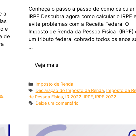
Conheça o passo a passo de como calcular
e a
IRPF Descubra agora como calcular o IRPF 
ias
evite problemas com a Receita Federal O
co e
Imposto de Renda da Pessoa Física (IRPF) 
ia de
um tributo federal cobrado todos os anos s
ra
…
Veja mais
Imposto de Renda
Declaração do Imposto de Renda
,
Imposto de R
os
de Pessoa Física
,
IR 2022
,
IRPF
,
IRPF 2022
Deixe um comentário