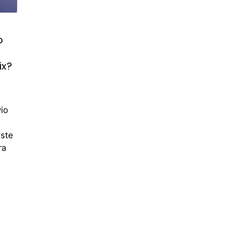
o
ix?
io
ste
ra