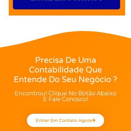
Precisa De Uma
Contabilidade Que
Entende Do Seu Negócio ?
Encontrou! Clique No Botão Abaixo
E Fale Conosco!
Entrar Em Contato Agora