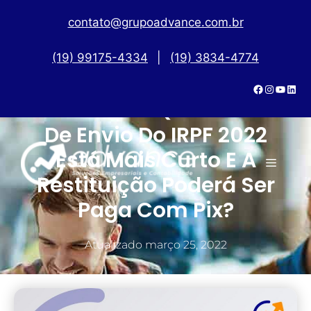
contato@grupoadvance.com.br
(19) 99175-4334
|
(19) 3834-4774
Você Sabia Que O Prazo
De Envio Do IRPF 2022
Está Mais Curto E A
Restituição Poderá Ser
Paga Com Pix?
Atualizado
março 25, 2022