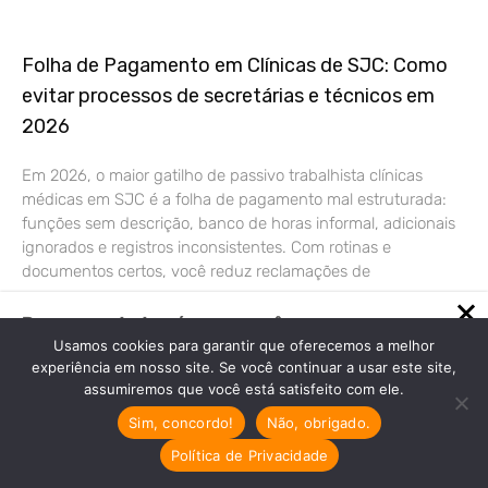
Folha de Pagamento em Clínicas de SJC: Como
evitar processos de secretárias e técnicos em
2026
Em 2026, o maior gatilho de passivo trabalhista clínicas
médicas em SJC é a folha de pagamento mal estruturada:
funções sem descrição, banco de horas informal, adicionais
ignorados e registros inconsistentes. Com rotinas e
documentos certos, você reduz reclamações de
Recomendado só para você
Usamos cookies para garantir que oferecemos a melhor
Saiba como fazer uma gestão
experiência em nosso site. Se você continuar a usar este site,
financeira eficiente para a sua
assumiremos que você está satisfeito com ele.
indústria
Sim, concordo!
Não, obrigado.
Veja como tirar a sua indústria do
vermelho com uma…
Política de Privacidade
Cresta Posts Box by CP