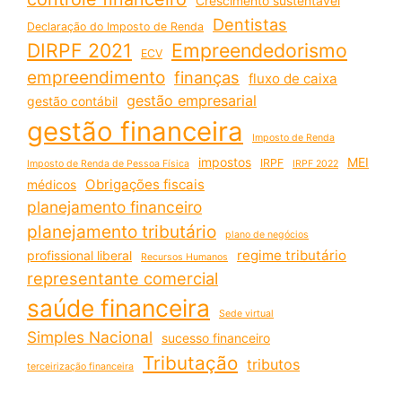
Crescimento sustentável
Dentistas
Declaração do Imposto de Renda
DIRPF 2021
Empreendedorismo
ECV
empreendimento
finanças
fluxo de caixa
gestão empresarial
gestão contábil
gestão financeira
Imposto de Renda
impostos
MEI
IRPF
Imposto de Renda de Pessoa Física
IRPF 2022
Obrigações fiscais
médicos
planejamento financeiro
planejamento tributário
plano de negócios
regime tributário
profissional liberal
Recursos Humanos
representante comercial
saúde financeira
Sede virtual
Simples Nacional
sucesso financeiro
Tributação
tributos
terceirização financeira