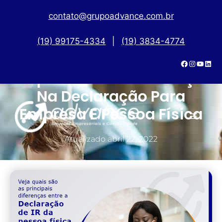
contato@grupoadvance.com.br
(19) 99175-4334
|
(19) 3834-4774
Fique Atento A Diferença
Na Declaração Para
Empresa E Pessoa Física
Atualizado
abril 22, 2022