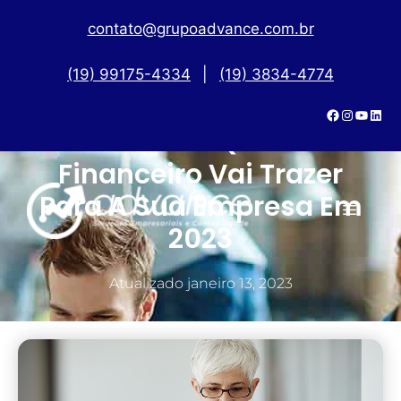
contato@grupoadvance.com.br
(19) 99175-4334
|
(19) 3834-4774
5 Benefícios Que O BPO
Financeiro Vai Trazer
Para A Sua Empresa Em
2023
Atualizado
janeiro 13, 2023