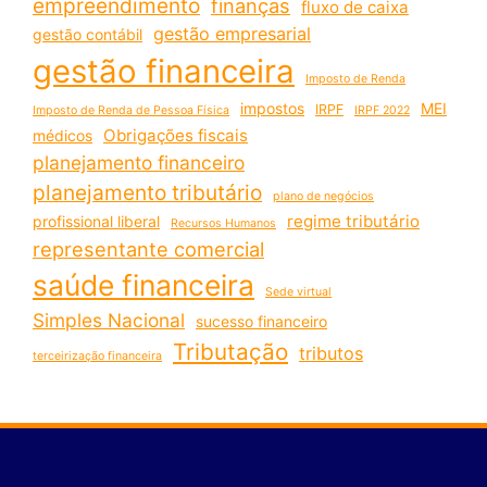
empreendimento
finanças
fluxo de caixa
gestão empresarial
gestão contábil
gestão financeira
Imposto de Renda
impostos
MEI
IRPF
Imposto de Renda de Pessoa Física
IRPF 2022
Obrigações fiscais
médicos
planejamento financeiro
planejamento tributário
plano de negócios
regime tributário
profissional liberal
Recursos Humanos
representante comercial
saúde financeira
Sede virtual
Simples Nacional
sucesso financeiro
Tributação
tributos
terceirização financeira