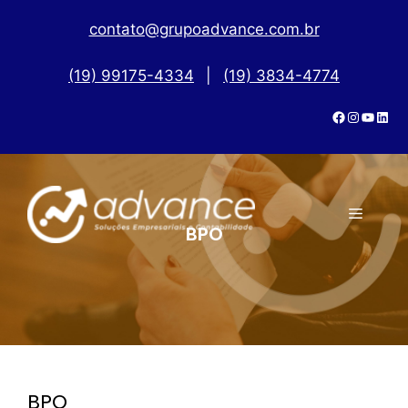
contato@grupoadvance.com.br
(19) 99175-4334
|
(19) 3834-4774
BPO
BPO