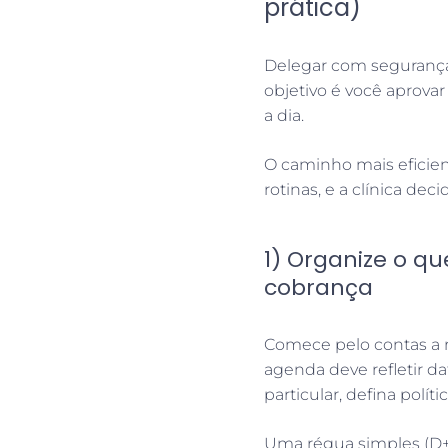
prática)
Delegar com segurança
objetivo é você aprova
a dia.
O caminho mais eficien
rotinas, e a clínica dec
1) Organize o qu
cobrança
Comece pelo contas a re
agenda deve refletir da
particular, defina polít
Uma régua simples (D+