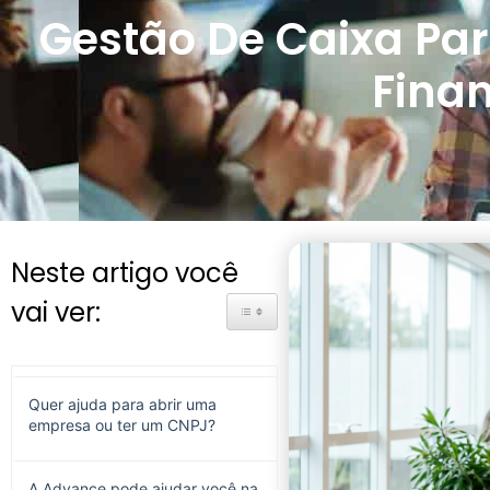
Gestão De Caixa Par
Finan
Neste artigo você
vai ver:
Toggle Table of Content
Quer ajuda para abrir uma
empresa ou ter um CNPJ?
A Advance pode ajudar você na