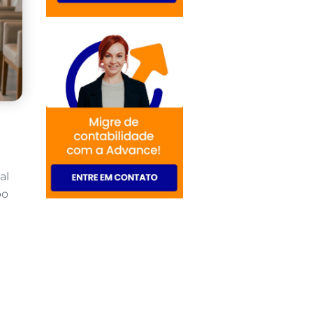
al
po