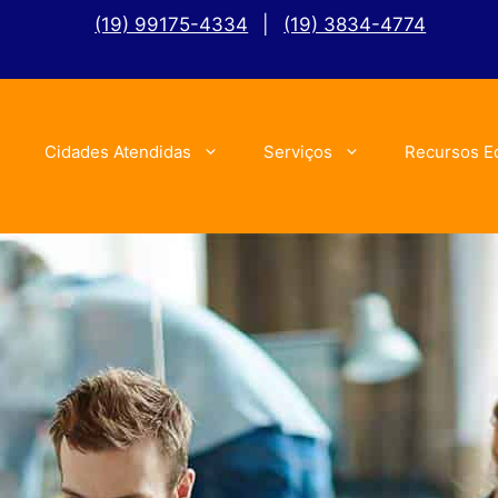
(19) 99175-4334
|
(19) 3834-4774
Cidades Atendidas
Serviços
Recursos E