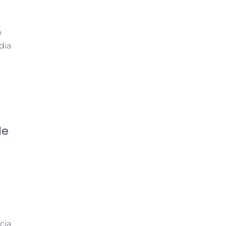
O
dia
de
cia