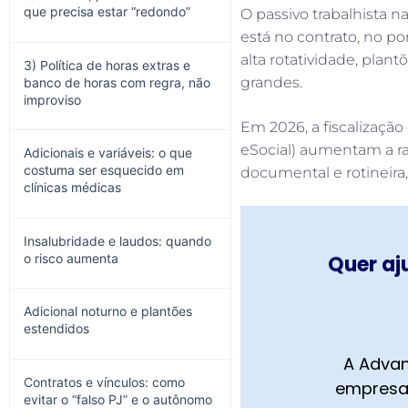
que precisa estar “redondo”
O passivo trabalhista n
está no contrato, no p
alta rotatividade, plan
3) Política de horas extras e
grandes.
banco de horas com regra, não
improviso
Em 2026, a fiscalização
eSocial) aumentam a ras
Adicionais e variáveis: o que
costuma ser esquecido em
documental e rotineira
clínicas médicas
Insalubridade e laudos: quando
o risco aumenta
Quer aj
Adicional noturno e plantões
estendidos
A Advan
Contratos e vínculos: como
empresa,
evitar o “falso PJ” e o autônomo