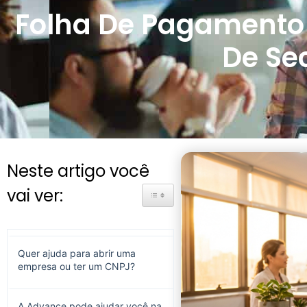
Folha De Pagamento 
De Se
Neste artigo você
vai ver:
Toggle Table of Content
Quer ajuda para abrir uma
empresa ou ter um CNPJ?
A Advance pode ajudar você na