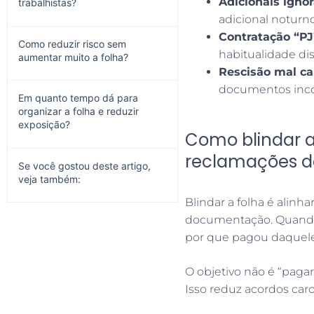
Adicionais igno
trabalhistas?
adicional noturno
Contratação “P
Como reduzir risco sem
habitualidade dis
aumentar muito a folha?
Rescisão mal ca
documentos inc
Em quanto tempo dá para
organizar a folha e reduzir
exposição?
Como blindar a
reclamações de
Se você gostou deste artigo,
veja também:
Blindar a folha é alinh
documentação. Quando a
por que pagou daquele 
O objetivo não é “pagar
Isso reduz acordos car