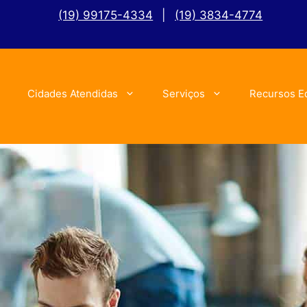
(19) 99175-4334
|
(19) 3834-4774
Cidades Atendidas
Serviços
Recursos E