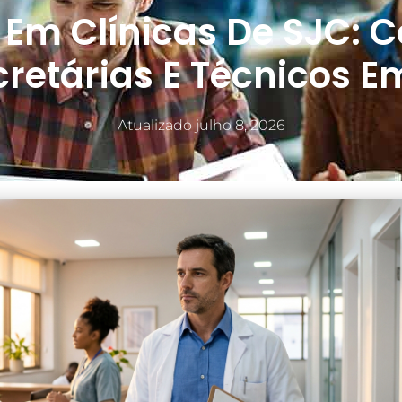
Em Clínicas De SJC: C
cretárias E Técnicos E
Atualizado
julho 8, 2026