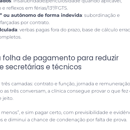
rados
: insalubridade/periculosidade quando aplicável,
 e reflexos em férias/13º/FGTS.
J” ou autônomo de forma indevida
: subordinação e
farçadas por contrato.
lculada
: verbas pagas fora do prazo, base de cálculo erra
ompletos.
 folha de pagamento para reduzir
 secretárias e técnicos
ar três camadas: contrato e função, jornada e remuneração
s três conversam, a clínica consegue provar o que fez 
jeito.
 menos”, e sim pagar certo, com previsibilidade e evidênc
os e diminui a chance de condenação por falta de prova.