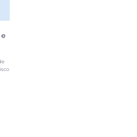
 e
de
isco