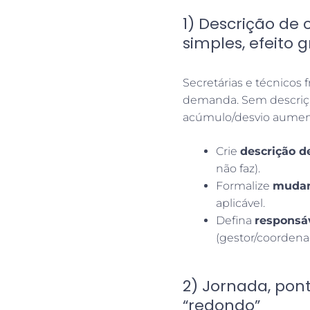
1) Descrição de 
simples, efeito 
Secretárias e técnico
demanda. Sem descrição
acúmulo/desvio aumen
Crie
descrição d
não faz).
Formalize
mudan
aplicável.
Defina
responsáv
(gestor/coordena
2) Jornada, pont
“redondo”