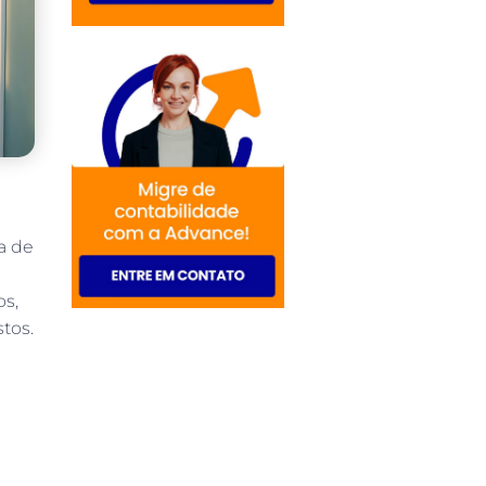
a de
os,
tos.