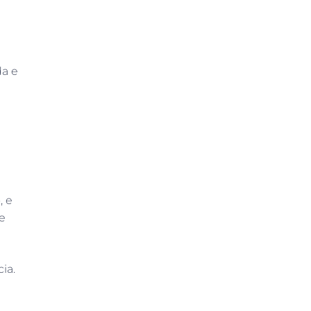
da e
, e
e
ia.