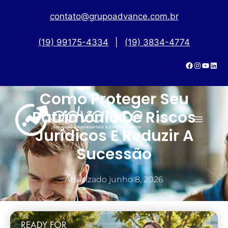
contato@grupoadvance.com.br
(19) 99175-4334
|
(19) 3834-4774
Holding Médica Em SP:
Como Proteger Seu
Patrimônio De Riscos
Jurídicos E Reduzir A
Sucessão
Atualizado
junho 8, 2026