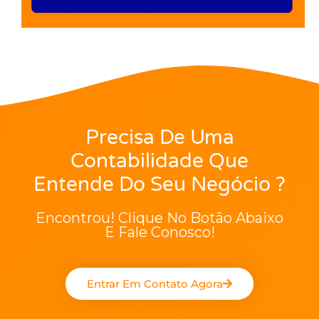
Precisa De Uma
Contabilidade Que
Entende Do Seu Negócio ?
Encontrou! Clique No Botão Abaixo
E Fale Conosco!
Entrar Em Contato Agora