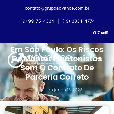
contato@grupoadvance.com.br
(19) 99175-4334
|
(19) 3834-4774
Contratação De Médicos
Em São Paulo: Os Riscos
De Manter Plantonistas
Sem O Contrato De
Parceria Correto
Atualizado
junho 15, 2026