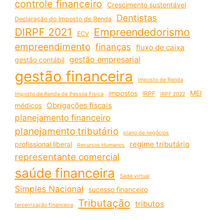
controle financeiro
Crescimento sustentável
Dentistas
Declaração do Imposto de Renda
DIRPF 2021
Empreendedorismo
ECV
empreendimento
finanças
fluxo de caixa
gestão empresarial
gestão contábil
gestão financeira
Imposto de Renda
impostos
MEI
IRPF
Imposto de Renda de Pessoa Física
IRPF 2022
Obrigações fiscais
médicos
planejamento financeiro
planejamento tributário
plano de negócios
regime tributário
profissional liberal
Recursos Humanos
representante comercial
saúde financeira
Sede virtual
Simples Nacional
sucesso financeiro
Tributação
tributos
terceirização financeira