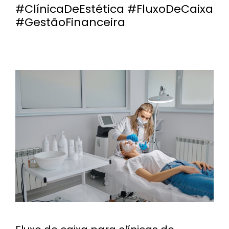
#ClínicaDeEstética #FluxoDeCaixa
#GestãoFinanceira