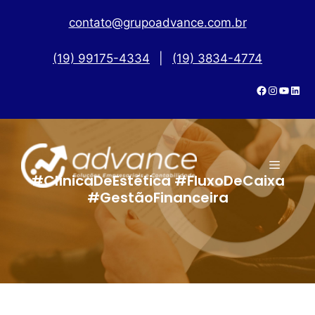
contato@grupoadvance.com.br
(19) 99175-4334
|
(19) 3834-4774
#ClínicaDeEstética #FluxoDeCaixa
#GestãoFinanceira