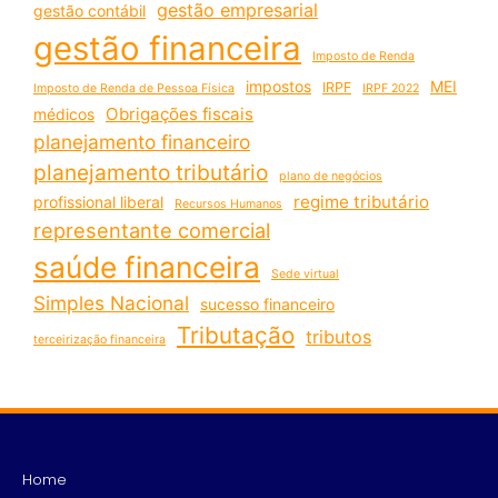
gestão empresarial
gestão contábil
gestão financeira
Imposto de Renda
impostos
MEI
IRPF
Imposto de Renda de Pessoa Física
IRPF 2022
Obrigações fiscais
médicos
planejamento financeiro
planejamento tributário
plano de negócios
regime tributário
profissional liberal
Recursos Humanos
representante comercial
saúde financeira
Sede virtual
Simples Nacional
sucesso financeiro
Tributação
tributos
terceirização financeira
Home