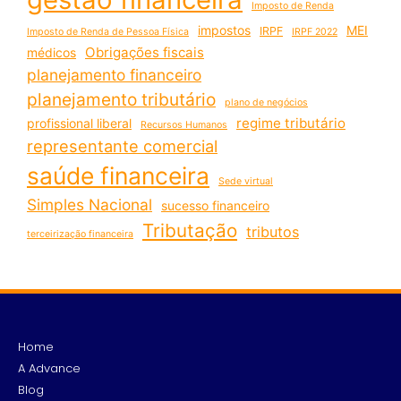
Imposto de Renda
impostos
MEI
IRPF
Imposto de Renda de Pessoa Física
IRPF 2022
Obrigações fiscais
médicos
planejamento financeiro
planejamento tributário
plano de negócios
regime tributário
profissional liberal
Recursos Humanos
representante comercial
saúde financeira
Sede virtual
Simples Nacional
sucesso financeiro
Tributação
tributos
terceirização financeira
Home
A Advance
Blog