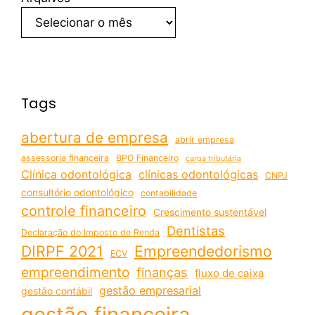
Tags
abertura de empresa
abrir empresa
assessoria financeira
BPO Financeiro
carga tributária
Clínica odontológica
clínicas odontológicas
CNPJ
consultório odontológico
contabilidade
controle financeiro
Crescimento sustentável
Dentistas
Declaração do Imposto de Renda
DIRPF 2021
Empreendedorismo
ECV
empreendimento
finanças
fluxo de caixa
gestão empresarial
gestão contábil
gestão financeira