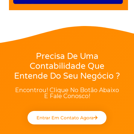
Precisa De Uma
Contabilidade Que
Entende Do Seu Negócio ?
Encontrou! Clique No Botão Abaixo
E Fale Conosco!
Entrar Em Contato Agora