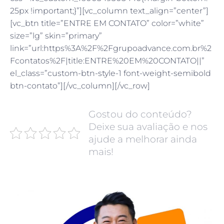
25px !important;}”][vc_column text_align=”center”]
[vc_btn title=”ENTRE EM CONTATO” color=”white”
size=”lg” skin=”primary”
link=”url:https%3A%2F%2Fgrupoadvance.com.br%2
Fcontatos%2F|title:ENTRE%20EM%20CONTATO||”
el_class=”custom-btn-style-1 font-weight-semibold
btn-contato”][/vc_column][/vc_row]
Gostou do conteúdo?
Deixe sua avaliação e nos
ajude a melhorar ainda
mais!