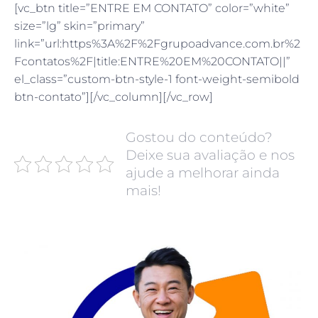
[vc_btn title=”ENTRE EM CONTATO” color=”white”
size=”lg” skin=”primary”
link=”url:https%3A%2F%2Fgrupoadvance.com.br%2
Fcontatos%2F|title:ENTRE%20EM%20CONTATO||”
el_class=”custom-btn-style-1 font-weight-semibold
btn-contato”][/vc_column][/vc_row]
Gostou do conteúdo?
Deixe sua avaliação e nos
ajude a melhorar ainda
mais!