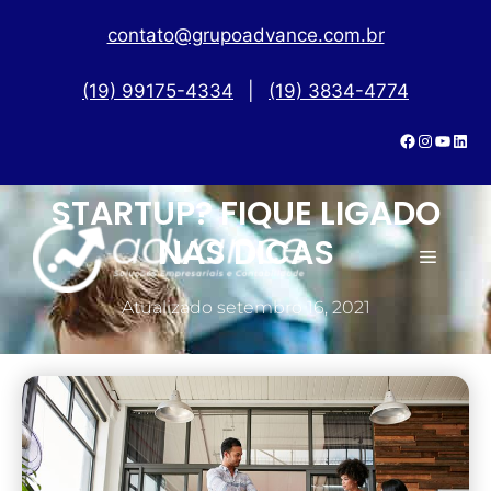
contato@grupoadvance.com.br
(19) 99175-4334
|
(19) 3834-4774
ESTÁ INICIANDO UMA
STARTUP? FIQUE LIGADO
NAS DICAS
Atualizado
setembro 16, 2021