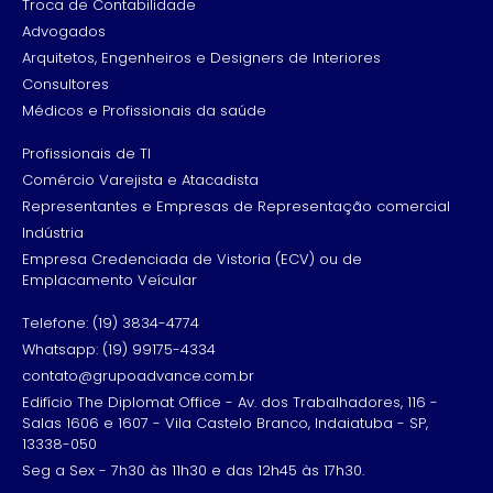
Troca de Contabilidade
Advogados
Arquitetos, Engenheiros e Designers de Interiores
Consultores
Médicos e Profissionais da saúde
Profissionais de TI
Comércio Varejista e Atacadista
Representantes e Empresas de Representação comercial
Indústria
Empresa Credenciada de Vistoria (ECV) ou de
Emplacamento Veícular
Telefone: (19) 3834-4774
Whatsapp: (19) 99175-4334
contato@grupoadvance.com.br
Edifício The Diplomat Office - Av. dos Trabalhadores, 116 -
Salas 1606 e 1607 - Vila Castelo Branco, Indaiatuba - SP,
13338-050
Seg a Sex - 7h30 às 11h30 e das 12h45 às 17h30.