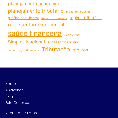
planejamento financeiro
planejamento tributário
plano de negócios
regime tributário
profissional liberal
Recursos Humanos
representante comercial
saúde financeira
Sede virtual
Simples Nacional
sucesso financeiro
Tributação
tributos
terceirização financeira
Home
A Advance
Blog
Fale Conosco
Abertura de Empresa