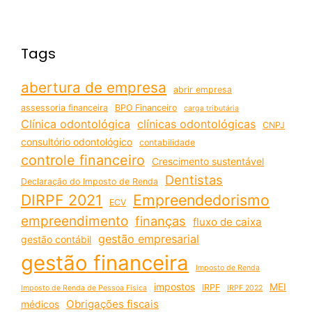
Tags
abertura de empresa
abrir empresa
assessoria financeira
BPO Financeiro
carga tributária
Clínica odontológica
clínicas odontológicas
CNPJ
consultório odontológico
contabilidade
controle financeiro
Crescimento sustentável
Dentistas
Declaração do Imposto de Renda
DIRPF 2021
Empreendedorismo
ECV
empreendimento
finanças
fluxo de caixa
gestão empresarial
gestão contábil
gestão financeira
Imposto de Renda
impostos
MEI
IRPF
Imposto de Renda de Pessoa Física
IRPF 2022
Obrigações fiscais
médicos