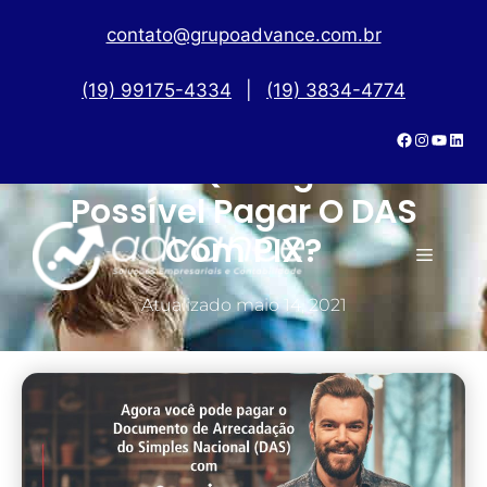
contato@grupoadvance.com.br
(19) 99175-4334
|
(19) 3834-4774
Sabia Que Agora É
Possível Pagar O DAS
Com PIX?
Atualizado
maio 14, 2021