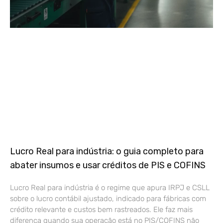
Lucro Real para indústria: o guia completo para
abater insumos e usar créditos de PIS e COFINS
Lucro Real para indústria é o regime que apura IRPJ e CSLL
sobre o lucro contábil ajustado, indicado para fábricas com
crédito relevante e custos bem rastreados. Ele faz mais
diferença quando sua operação está no PIS/COFINS não