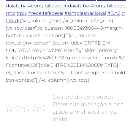
daiatuba
#contabilidadeindaiatuba
#contabilidade
rmc
#pix
#receitafederal
#simplesnacional
#DAS
#
DARF
[/vc_column_text][/vc_column][/vc_row]
[vc_row css=”.vc_custom_1600349305440{margin-
bottom: 25px !important;}”][vc_column
text_align=”center”][vc_btn title=”ENTRE EM
CONTATO” color=”white” size=”lg” skin=”primary”
link=”url:https%3A%2F%2Fgrupoadvance.com.br%2
Fcontatos%2F|title:ENTRE%20EM%20CONTATO||”
el_class=”custom-btn-style-1 font-weight-semibold
btn-contato”][/vc_column][/vc_row]
Gostou do conteúdo?
Deixe sua avaliação e nos
ajude a melhorar ainda
mais!