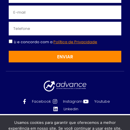
Li e concordo com a
Política de Privacidade
ENVIAR
Facebook
Instagram
Youtube
Linkedin
Contabilidade em Indaiatuba - SP | Advanced
Recomendado só para você
Usamos cookies para garantir que oferecemos a melhor
Serviços Contábeis LTDA - 10.757.349/0001-26 - Todos
experiência em nosso site. Se você continuar a usar este site,