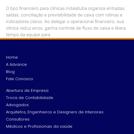
O bpo financeiro para clínicas indaiatuba organiza entradas,
saídas, conciliação e previsibilidade de caixa com rotinas e
indicadores claros. Ao delegar o operacional financeiro, sua
clínica reduz erros, ganha controle de fluxo de caixa e libera
tempo da equipe para
Home
A Advance
Blog
Fale Conosco
Abertura de Empresa
Troca de Contabilidade
Advogados
Arquitetos, Engenheiros e Designers de Interiores
Consultores
Médicos e Profissionais da saúde