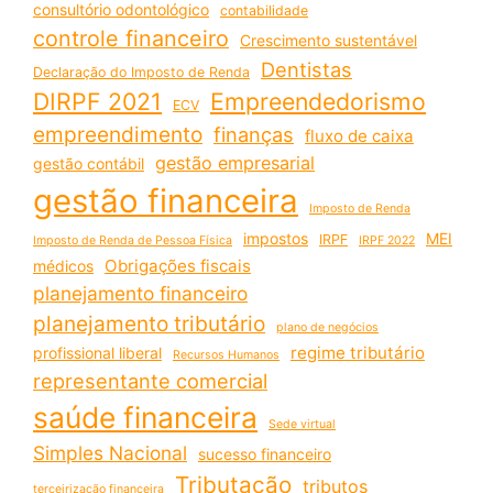
consultório odontológico
contabilidade
controle financeiro
Crescimento sustentável
Dentistas
Declaração do Imposto de Renda
DIRPF 2021
Empreendedorismo
ECV
empreendimento
finanças
fluxo de caixa
gestão empresarial
gestão contábil
gestão financeira
Imposto de Renda
impostos
MEI
IRPF
Imposto de Renda de Pessoa Física
IRPF 2022
Obrigações fiscais
médicos
planejamento financeiro
planejamento tributário
plano de negócios
regime tributário
profissional liberal
Recursos Humanos
representante comercial
saúde financeira
Sede virtual
Simples Nacional
sucesso financeiro
Tributação
tributos
terceirização financeira