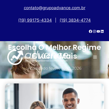
contato@grupoadvance.com.br
(19) 99175-4334
|
(19) 3834-4774
Tributação Para Médicos:
Escolha O Melhor Regime
E Lucre Mais
Atualizado
fevereiro 13, 2026