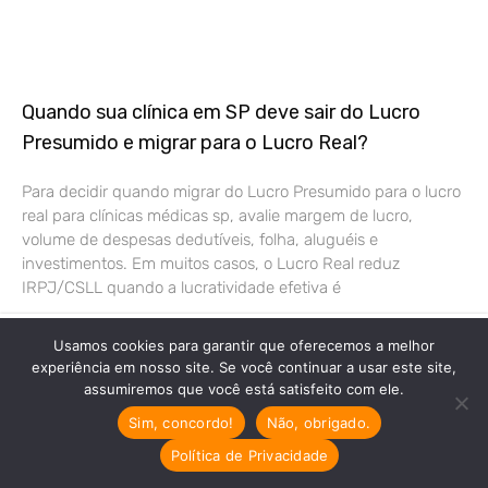
Quando sua clínica em SP deve sair do Lucro
Presumido e migrar para o Lucro Real?
Para decidir quando migrar do Lucro Presumido para o lucro
real para clínicas médicas sp, avalie margem de lucro,
volume de despesas dedutíveis, folha, aluguéis e
investimentos. Em muitos casos, o Lucro Real reduz
IRPJ/CSLL quando a lucratividade efetiva é
Recomendado só para você
Usamos cookies para garantir que oferecemos a melhor
experiência em nosso site. Se você continuar a usar este site,
Como abrir empresa médica: Guia
assumiremos que você está satisfeito com ele.
completo para sua clínica 2026
Sim, concordo!
Não, obrigado.
Descubra o passo a passo essencial
para abrir sua empresa…
Política de Privacidade
Cresta Posts Box by CP