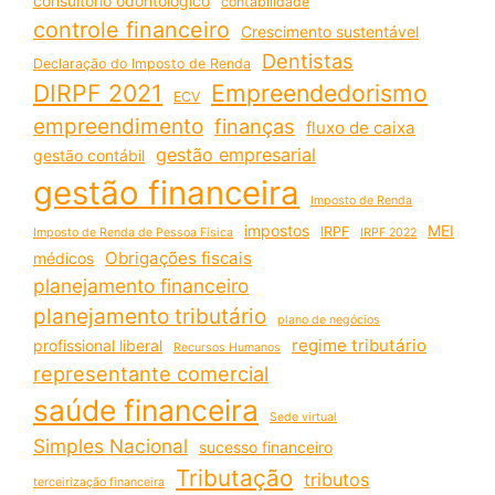
consultório odontológico
contabilidade
controle financeiro
Crescimento sustentável
Dentistas
Declaração do Imposto de Renda
DIRPF 2021
Empreendedorismo
ECV
empreendimento
finanças
fluxo de caixa
gestão empresarial
gestão contábil
gestão financeira
Imposto de Renda
impostos
MEI
IRPF
Imposto de Renda de Pessoa Física
IRPF 2022
Obrigações fiscais
médicos
planejamento financeiro
planejamento tributário
plano de negócios
regime tributário
profissional liberal
Recursos Humanos
representante comercial
saúde financeira
Sede virtual
Simples Nacional
sucesso financeiro
Tributação
tributos
terceirização financeira