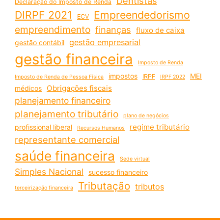
Dentistas
Declaração do Imposto de Renda
DIRPF 2021
Empreendedorismo
ECV
empreendimento
finanças
fluxo de caixa
gestão empresarial
gestão contábil
gestão financeira
Imposto de Renda
impostos
MEI
IRPF
Imposto de Renda de Pessoa Física
IRPF 2022
Obrigações fiscais
médicos
planejamento financeiro
planejamento tributário
plano de negócios
regime tributário
profissional liberal
Recursos Humanos
representante comercial
saúde financeira
Sede virtual
Simples Nacional
sucesso financeiro
Tributação
tributos
terceirização financeira