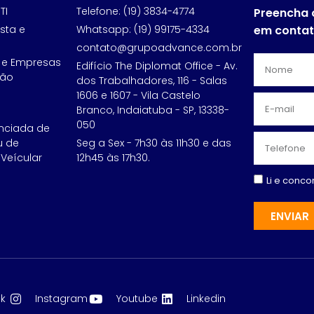
TI
Telefone: (19) 3834-4774
Preencha 
sta e
Whatsapp: (19) 99175-4334
em conta
contato@grupoadvance.com.br
 e Empresas
Edifício The Diplomat Office - Av.
ção
dos Trabalhadores, 116 - Salas
1606 e 1607 - Vila Castelo
Branco, Indaiatuba - SP, 13338-
050
nciada de
u de
Seg a Sex - 7h30 às 11h30 e das
Veícular
12h45 às 17h30.
Li e conc
ENVIAR
k
Instagram
Youtube
Linkedin