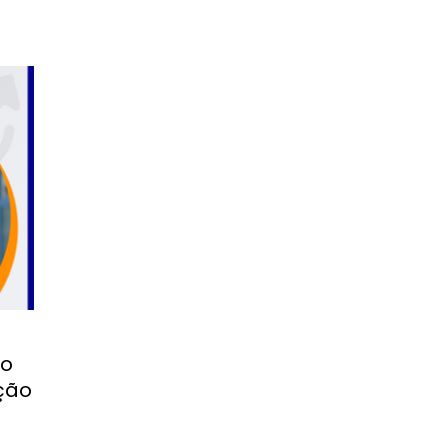
mo
ção