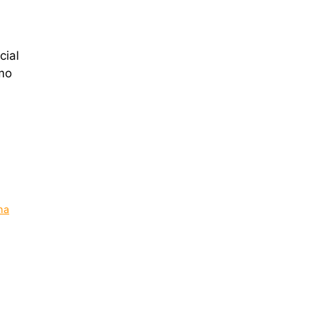
cial
mo
ha