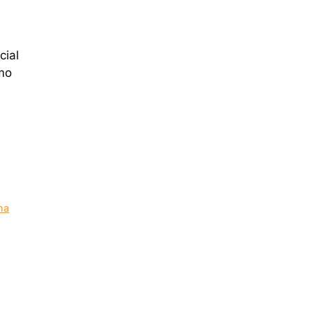
cial
mo
ha