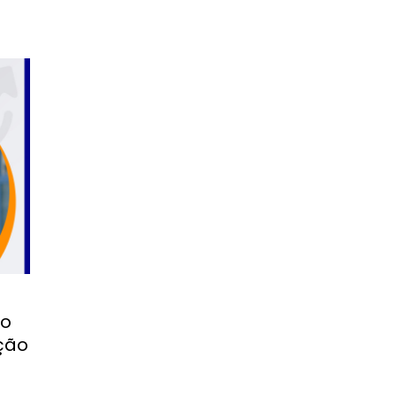
mo
ção