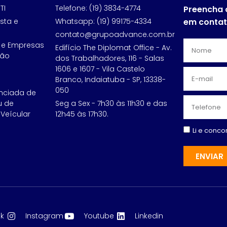
TI
Telefone: (19) 3834-4774
Preencha 
sta e
Whatsapp: (19) 99175-4334
em conta
contato@grupoadvance.com.br
 e Empresas
Edifício The Diplomat Office - Av.
ção
dos Trabalhadores, 116 - Salas
1606 e 1607 - Vila Castelo
Branco, Indaiatuba - SP, 13338-
050
nciada de
u de
Seg a Sex - 7h30 às 11h30 e das
Veícular
12h45 às 17h30.
Li e conc
ENVIAR
k
Instagram
Youtube
Linkedin