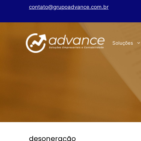
contato@grupoadvance.com.br
Soluções
desoneração