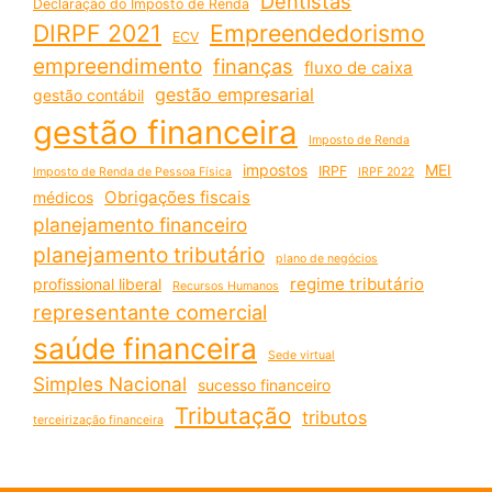
Dentistas
Declaração do Imposto de Renda
DIRPF 2021
Empreendedorismo
ECV
empreendimento
finanças
fluxo de caixa
gestão empresarial
gestão contábil
gestão financeira
Imposto de Renda
impostos
MEI
IRPF
Imposto de Renda de Pessoa Física
IRPF 2022
Obrigações fiscais
médicos
planejamento financeiro
planejamento tributário
plano de negócios
regime tributário
profissional liberal
Recursos Humanos
representante comercial
saúde financeira
Sede virtual
Simples Nacional
sucesso financeiro
Tributação
tributos
terceirização financeira