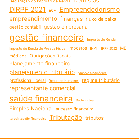
Dentistas
Declaração do Imposto de Renda
DIRPF 2021
Empreendedorismo
ECV
empreendimento
finanças
fluxo de caixa
gestão empresarial
gestão contábil
gestão financeira
Imposto de Renda
impostos
MEI
IRPF
Imposto de Renda de Pessoa Física
IRPF 2022
Obrigações fiscais
médicos
planejamento financeiro
planejamento tributário
plano de negócios
regime tributário
profissional liberal
Recursos Humanos
representante comercial
saúde financeira
Sede virtual
Simples Nacional
sucesso financeiro
Tributação
tributos
terceirização financeira