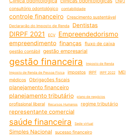
Clínica odontológica
clínicas odontológicas
CNPJ
consultório odontológico
contabilidade
controle financeiro
Crescimento sustentável
Dentistas
Declaração do Imposto de Renda
DIRPF 2021
Empreendedorismo
ECV
empreendimento
finanças
fluxo de caixa
gestão empresarial
gestão contábil
gestão financeira
Imposto de Renda
impostos
MEI
IRPF
Imposto de Renda de Pessoa Física
IRPF 2022
Obrigações fiscais
médicos
planejamento financeiro
planejamento tributário
plano de negócios
regime tributário
profissional liberal
Recursos Humanos
representante comercial
saúde financeira
Sede virtual
Simples Nacional
sucesso financeiro