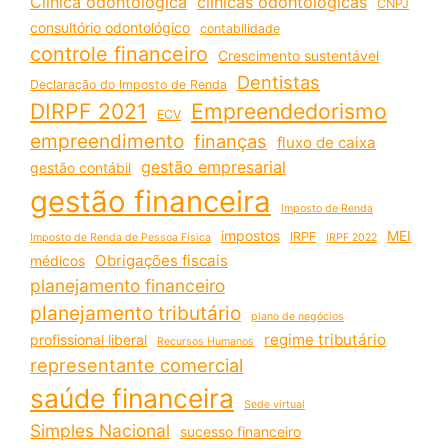
Clínica odontológica
clínicas odontológicas
CNPJ
consultório odontológico
contabilidade
controle financeiro
Crescimento sustentável
Dentistas
Declaração do Imposto de Renda
DIRPF 2021
Empreendedorismo
ECV
empreendimento
finanças
fluxo de caixa
gestão empresarial
gestão contábil
gestão financeira
Imposto de Renda
impostos
MEI
IRPF
Imposto de Renda de Pessoa Física
IRPF 2022
Obrigações fiscais
médicos
planejamento financeiro
planejamento tributário
plano de negócios
regime tributário
profissional liberal
Recursos Humanos
representante comercial
saúde financeira
Sede virtual
Simples Nacional
sucesso financeiro