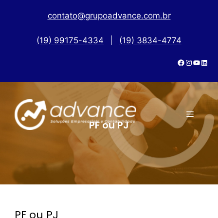
contato@grupoadvance.com.br
(19) 99175-4334
|
(19) 3834-4774
PF ou PJ
PF ou PJ