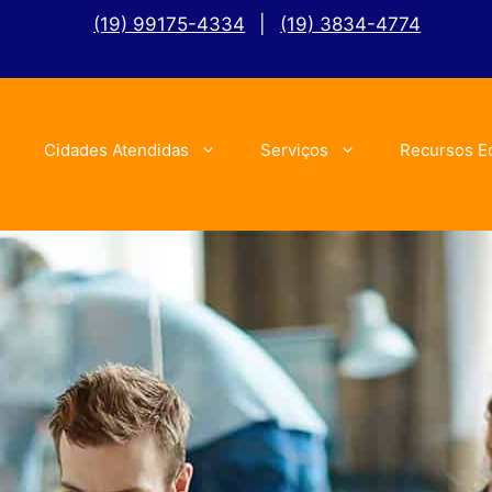
(19) 99175-4334
|
(19) 3834-4774
Cidades Atendidas
Serviços
Recursos E