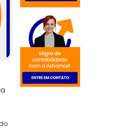
ra
 do