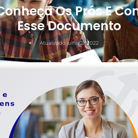
 Conheça Os Prós E Co
Esse Documento
Atualizado
julho 21, 2022