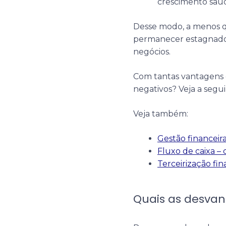
crescimento saud
Desse modo, a menos q
permanecer estagnado
negócios.
Com tantas vantagens 
negativos? Veja a segui
Veja também:
Gestão financeir
Fluxo de caixa –
Terceirização fin
Quais as desva