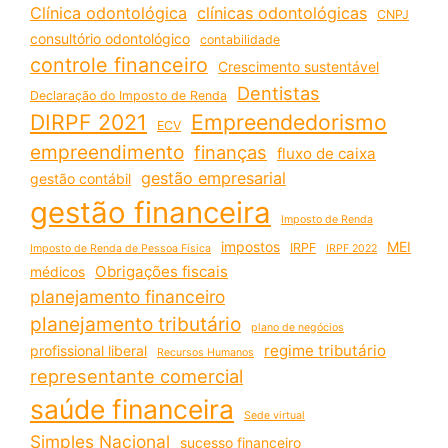
Clínica odontológica
clínicas odontológicas
CNPJ
consultório odontológico
contabilidade
controle financeiro
Crescimento sustentável
Dentistas
Declaração do Imposto de Renda
DIRPF 2021
Empreendedorismo
ECV
empreendimento
finanças
fluxo de caixa
gestão empresarial
gestão contábil
gestão financeira
Imposto de Renda
impostos
MEI
IRPF
Imposto de Renda de Pessoa Física
IRPF 2022
Obrigações fiscais
médicos
planejamento financeiro
planejamento tributário
plano de negócios
regime tributário
profissional liberal
Recursos Humanos
representante comercial
saúde financeira
Sede virtual
Simples Nacional
sucesso financeiro