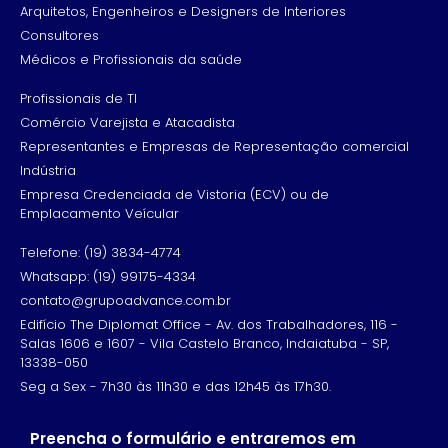
Arquitetos, Engenheiros e Designers de Interiores
Consultores
Médicos e Profissionais da saúde
Profissionais de TI
Comércio Varejista e Atacadista
Representantes e Empresas de Representação comercial
Indústria
Empresa Credenciada de Vistoria (ECV) ou de
Emplacamento Veícular
Telefone: (19) 3834-4774
Whatsapp: (19) 99175-4334
contato@grupoadvance.com.br
Edifício The Diplomat Office - Av. dos Trabalhadores, 116 -
Salas 1606 e 1607 - Vila Castelo Branco, Indaiatuba - SP,
13338-050
Seg a Sex - 7h30 às 11h30 e das 12h45 às 17h30.
Preencha o formulário e entraremos em