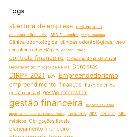
Tags
abertura de empresa
abrir empresa
assessoria financeira
BPO Financeiro
carga tributária
Clínica odontológica
clínicas odontológicas
CNPJ
consultório odontológico
contabilidade
controle financeiro
Crescimento sustentável
Dentistas
Declaração do Imposto de Renda
DIRPF 2021
Empreendedorismo
ECV
empreendimento
finanças
fluxo de caixa
gestão empresarial
gestão contábil
gestão financeira
Imposto de Renda
impostos
MEI
IRPF
Imposto de Renda de Pessoa Física
IRPF 2022
Obrigações fiscais
médicos
planejamento financeiro