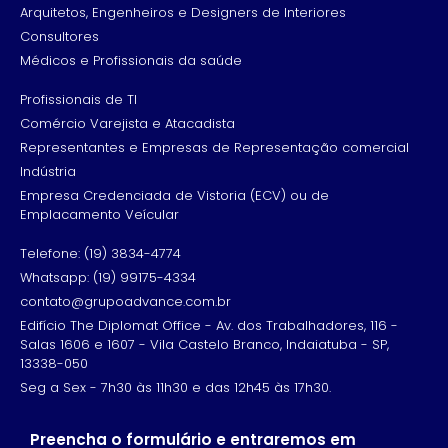
Arquitetos, Engenheiros e Designers de Interiores
Consultores
Médicos e Profissionais da saúde
Profissionais de TI
Comércio Varejista e Atacadista
Representantes e Empresas de Representação comercial
Indústria
Empresa Credenciada de Vistoria (ECV) ou de
Emplacamento Veícular
Telefone: (19) 3834-4774
Whatsapp: (19) 99175-4334
contato@grupoadvance.com.br
Edifício The Diplomat Office - Av. dos Trabalhadores, 116 -
Salas 1606 e 1607 - Vila Castelo Branco, Indaiatuba - SP,
13338-050
Seg a Sex - 7h30 às 11h30 e das 12h45 às 17h30.
Preencha o formulário e entraremos em