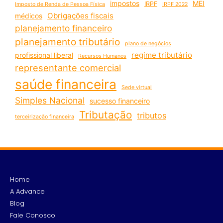
impostos
MEI
IRPF
Imposto de Renda de Pessoa Física
IRPF 2022
Obrigações fiscais
médicos
planejamento financeiro
planejamento tributário
plano de negócios
regime tributário
profissional liberal
Recursos Humanos
representante comercial
saúde financeira
Sede virtual
Simples Nacional
sucesso financeiro
Tributação
tributos
terceirização financeira
Home
A Advance
Blog
Fale Conosco