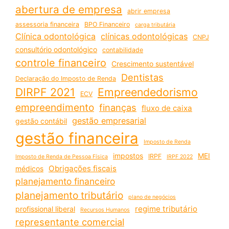
abertura de empresa
abrir empresa
assessoria financeira
BPO Financeiro
carga tributária
Clínica odontológica
clínicas odontológicas
CNPJ
consultório odontológico
contabilidade
controle financeiro
Crescimento sustentável
Dentistas
Declaração do Imposto de Renda
DIRPF 2021
Empreendedorismo
ECV
empreendimento
finanças
fluxo de caixa
gestão empresarial
gestão contábil
gestão financeira
Imposto de Renda
impostos
MEI
IRPF
Imposto de Renda de Pessoa Física
IRPF 2022
Obrigações fiscais
médicos
planejamento financeiro
planejamento tributário
plano de negócios
regime tributário
profissional liberal
Recursos Humanos
representante comercial