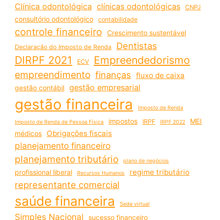
Clínica odontológica
clínicas odontológicas
CNPJ
consultório odontológico
contabilidade
controle financeiro
Crescimento sustentável
Dentistas
Declaração do Imposto de Renda
DIRPF 2021
Empreendedorismo
ECV
empreendimento
finanças
fluxo de caixa
gestão empresarial
gestão contábil
gestão financeira
Imposto de Renda
impostos
MEI
IRPF
Imposto de Renda de Pessoa Física
IRPF 2022
Obrigações fiscais
médicos
planejamento financeiro
planejamento tributário
plano de negócios
regime tributário
profissional liberal
Recursos Humanos
representante comercial
saúde financeira
Sede virtual
Simples Nacional
sucesso financeiro