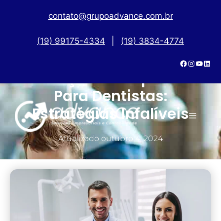
contato@grupoadvance.com.br
(19) 99175-4334
|
(19) 3834-4774
Redução De Impostos
Para Dentistas:
Estratégias Infalíveis
Atualizado
outubro 4, 2024