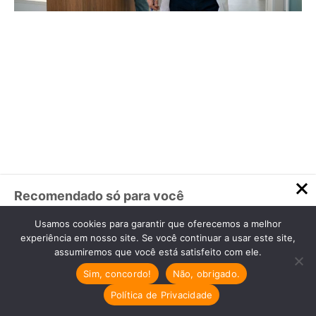
Folha de Pagamento em Clínicas de SJC: Como
Recomendado só para você
evitar processos de secretárias e técnicos em
Encerramento de Atividades da
2026
Usamos cookies para garantir que oferecemos a melhor
Empresa Odontológica: Guia
experiência em nosso site. Se você continuar a usar este site,
Completo
assumiremos que você está satisfeito com ele.
Em 2026, o maior gatilho de passivo trabalhista clínicas
Encerramento legal de clínicas
médicas em SJC é a folha de pagamento mal estruturada:
Sim, concordo!
Não, obrigado.
odontológicas: Evite problemas com passos
funções sem descrição, banco de horas informal, adicionais
simples…
Política de Privacidade
ignorados e registros inconsistentes. Com rotinas e
Cresta Posts Box by CP