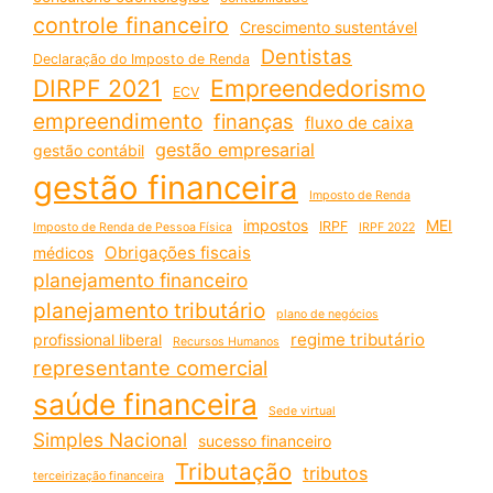
controle financeiro
Crescimento sustentável
Dentistas
Declaração do Imposto de Renda
DIRPF 2021
Empreendedorismo
ECV
empreendimento
finanças
fluxo de caixa
gestão empresarial
gestão contábil
gestão financeira
Imposto de Renda
impostos
MEI
IRPF
Imposto de Renda de Pessoa Física
IRPF 2022
Obrigações fiscais
médicos
planejamento financeiro
planejamento tributário
plano de negócios
regime tributário
profissional liberal
Recursos Humanos
representante comercial
saúde financeira
Sede virtual
Simples Nacional
sucesso financeiro
Tributação
tributos
terceirização financeira