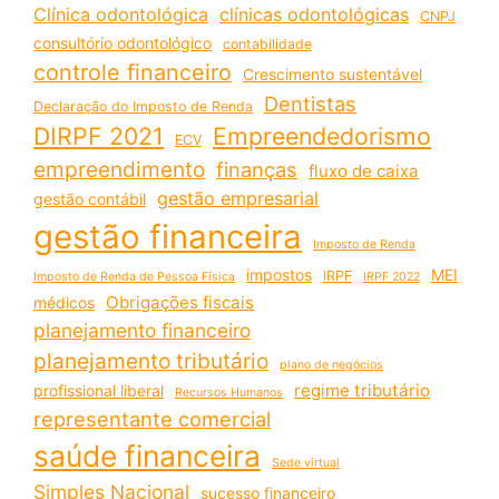
Clínica odontológica
clínicas odontológicas
CNPJ
consultório odontológico
contabilidade
controle financeiro
Crescimento sustentável
Dentistas
Declaração do Imposto de Renda
DIRPF 2021
Empreendedorismo
ECV
empreendimento
finanças
fluxo de caixa
gestão empresarial
gestão contábil
gestão financeira
Imposto de Renda
impostos
MEI
IRPF
Imposto de Renda de Pessoa Física
IRPF 2022
Obrigações fiscais
médicos
planejamento financeiro
planejamento tributário
plano de negócios
regime tributário
profissional liberal
Recursos Humanos
representante comercial
saúde financeira
Sede virtual
Simples Nacional
sucesso financeiro