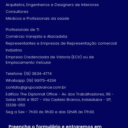
Arquitetos, Engenheiros e Designers de Interiores
Consultores
Médicos e Profissionais da saúde
Profissionais de TI
Comércio Varejista e Atacadista
Representantes e Empresas de Representação comercial
Indústria
Empresa Credenciada de Vistoria (ECV) ou de
Emplacamento Veícular
Telefone: (19) 3834-4774
Whatsapp: (19) 99175-4334
contato@grupoadvance.com.br
Edifício The Diplomat Office - Av. dos Trabalhadores, 116 -
Salas 1606 e 1607 - Vila Castelo Branco, Indaiatuba - SP,
13338-050
Seg a Sex - 7h30 às 11h30 e das 12h45 às 17h30.
Preencha o formulário e entraremos em