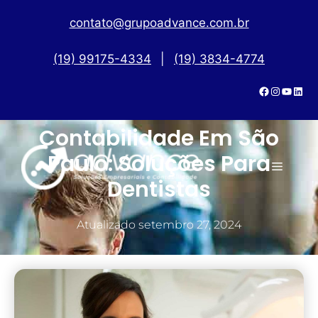
contato@grupoadvance.com.br
(19) 99175-4334
|
(19) 3834-4774
Escritório De
Contabilidade Em São
Paulo: Soluções Para
Dentistas
Atualizado
setembro 27, 2024