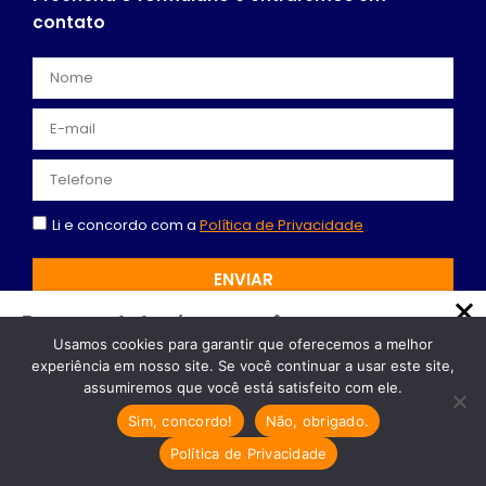
contato
Li e concordo com a
Política de Privacidade
ENVIAR
Recomendado só para você
Usamos cookies para garantir que oferecemos a melhor
Controle de Despesas em Clínicas
experiência em nosso site. Se você continuar a usar este site,
Odontológicas: Dicas e Soluções
assumiremos que você está satisfeito com ele.
Eficazes
Sim, concordo!
Não, obrigado.
Controle de Despesas em Clínicas
Facebook
Instagram
Youtube
Odontológicas: 3 Estratégias para Maximizar…
Política de Privacidade
Linkedin
Cresta Posts Box by CP