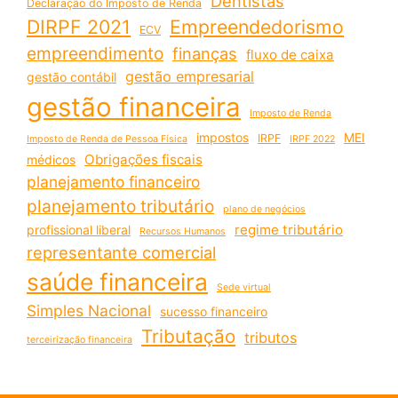
Dentistas
Declaração do Imposto de Renda
DIRPF 2021
Empreendedorismo
ECV
empreendimento
finanças
fluxo de caixa
gestão empresarial
gestão contábil
gestão financeira
Imposto de Renda
impostos
MEI
IRPF
Imposto de Renda de Pessoa Física
IRPF 2022
Obrigações fiscais
médicos
planejamento financeiro
planejamento tributário
plano de negócios
regime tributário
profissional liberal
Recursos Humanos
representante comercial
saúde financeira
Sede virtual
Simples Nacional
sucesso financeiro
Tributação
tributos
terceirização financeira