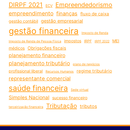
DIRPF 2021
Empreendedorismo
ECV
empreendimento
finanças
fluxo de caixa
gestão empresarial
gestão contábil
gestão financeira
Imposto de Renda
impostos
MEI
IRPF
Imposto de Renda de Pessoa Física
IRPF 2022
Obrigações fiscais
médicos
planejamento financeiro
planejamento tributário
plano de negócios
regime tributário
profissional liberal
Recursos Humanos
representante comercial
saúde financeira
Sede virtual
Simples Nacional
sucesso financeiro
Tributação
tributos
terceirização financeira